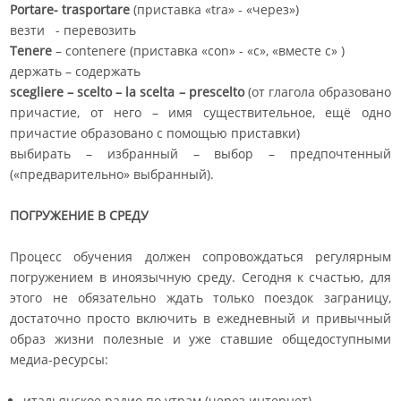
Portare- trasportare
(приставка «tra» - «через»)
везти - перевозить
Tenere
– contenere (приставка «con» - «с», «вместе с» )
держать – содержать
scegliere – scelto – la scelta – prescelto
(от глагола образовано
причастие, от него – имя существительное, ещё одно
причастие образовано с помощью приставки)
выбирать – избранный – выбор – предпочтенный
(«предварительно» выбранный).
ПОГРУЖЕНИЕ В СРЕДУ
Процесс обучения должен сопровождаться регулярным
погружением в иноязычную среду. Сегодня к счастью, для
этого не обязательно ждать только поездок заграницу,
достаточно просто включить в ежедневный и привычный
образ жизни полезные и уже ставшие общедоступными
медиа-ресурсы:
итальянское радио по утрам (через интернет),