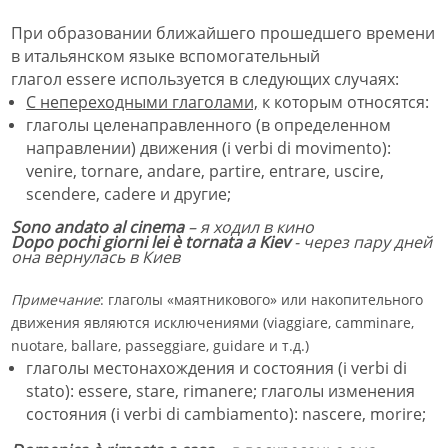
При образовании ближайшего прошедшего времени
в итальянском языке вспомогательный
глагол essere используется в следующих случаях:
С непереходными глаголами,
к которым относятся:
глаголы
целенаправленного (в определенном
направлении)
движения (i verbi di
m
ovimento):
venire,
tornare,
andare,
partire,
entrare,
uscire,
scendere,
cadere
и другие;
Sono andato al cinema
– я ходил в кино
Dopo pochi giorni lei è tornata a Kiev
- через пару дней
она вернулась в Киев
Примечание
: глаголы «маятникового» или накопительного
движения являются исключениями (viaggiare, camminare,
nuotare, ballare, passeggiare, guidare и т.д.)
глаголы местонахождения
и состояния
(i verbi di
stato):
essere,
stare,
rimanere
;
глаголы изменения
состояния (i verbi di cambiamento):
nascere,
morire;