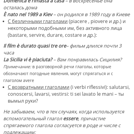
Domenica è rimasta a casa
– в воскресенье она
осталась дома
È nato nel 1989
a Kiev
– он родился в 1989 году в Киеве
С безличными глаголами
(piacere , piovere
и др.) и
некоторыми подобными им, без активного лица
(bastare, servire, durare, costare и др.):
I
l film è durato quasi tre ore
– фильм длился почти 3
часа
La Sicilia vi è piaciuta?
–
Вам понравилась Сицилия?
Примечание:
в разговорной речи глаголы, которые
обозначают погодные явления, могут спрягаться и с
глаголом avere
С возвратными глаголами
(i verbi riflessivi): salutarsi,
conoscersi, lavarsi, vestirsi: ti sei lavato le mani – ты
вымыл руки?
Не забываем, что в тех случаях, когда используется
вспомогательный глагол
essere
, причастие
спрягаемого глагола согласуется в роде и числе с
подлежащим: