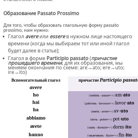
Образование Passato Prossimo
Для того, чтобы образовать глагольную форму
passato
prossimo, нам нужно:
Глагол
avere
или
essere
в нужном лице настоящего
времени
(
когда мы выбираем тот или иной глагол
будет
далее в статье
)
;
Глагол в форме
Part
i
cipio passato
(
причастие
прошедшего времени
,
для их образования, мы
меняем окончания по схеме: are→ato; ere→uto;
ire→ito)
Part
i
cipio passat
Вспомогательный глагол
причастие
avere
ho
am-
ato
(
любить -
amare=>)
hai
lavor-
ato
(
работать -
lavorare=>)
ha
av-
uto
(
иметь -
avere=>)
abbiamo
pot-
uto
(
мочь -
potere=>)
avete
dorm-
ito
(
спать -
dormire=>)
hanno
fin-
ito
(
заканчивать -
finire=>)