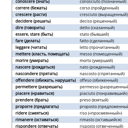
conoscere (знать)
conosciuto (познанный)
correre (бежать)
corso (пройденный)
crescere (расти)
cresciuto (выращенный)
decidere (решать)
deciso (решенный)
dire (говорить)
detto (сказанный)
essere, stare (быть)
stato (бывший)
fare (делать)
fatto (сделанный)
leggere (читать)
letto (прочитанный)
mettere (класть, помещать)
messo (помещенный)
morire (умирать)
morto (умерший)
nascere (рождаться)
nato (рожденный)
nascondere (прятать)
nascosto (спрятанный)
offendere (обижать, нарушать)
offeso (обиженный)
permettere (разрешать)
permesso (разрешенны
piacere (нравиться)
piaciuto (понравившийс
prendere (брать)
preso (взятый)
proporre (предлагать)
proposto (предложенны
ridere (смеяться)
riso («просмеянный»)
rimanere (оставаться)
rimasto (оставшийся)
rispondere (отвечать)
risposto (отвеченный)