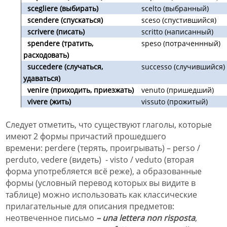
scegliere (выбирать)
scelto (выбранный)
scendere (спускаться)
sceso (спустившийся)
scrivere (писать)
scritto (написанный)
spendere (тратить,
speso (потраченнный)
расходовать)
succedere (случаться,
successo (случившийся)
удаваться)
venire (приходить, приезжать)
venuto (пришедший)
vivere (жить)
vissuto (прожитый)
Следует отметить, что
существуют
глаголы, которые
имеют 2 формы причастий прошедшего
времени: perdere (терять, проигрывать) – perso /
perduto, vedere (видеть) - visto / veduto (вторая
форма употребляется всё реже), а образованные
формы (условный перевод которых вы видите в
таблице) можно использовать как классические
прилагательные для описания предметов:
неотвеченное письмо
–
una lettera non risposta
,