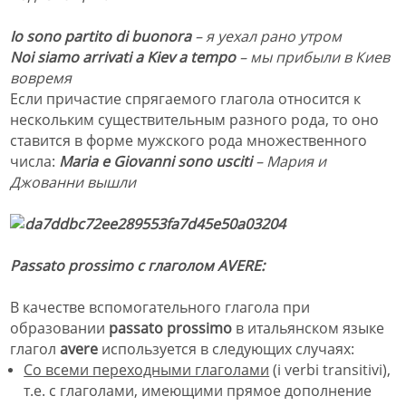
Io sono partito di buonora
– я уехал рано утром
Noi siamo arrivati a Kiev a tempo
– мы прибыли в Киев
вовремя
Если причастие спрягаемого глагола относится к
нескольким существительным разного рода, то оно
ставится в форме мужского рода множественного
числа:
Maria e Giovanni sono usciti
– Мария и
Джованни вышли
Passato prossimo с глаголом
AVE
RE:
В качестве вспомогательного глагола при
образовании
passato prossimo
в итальянском языке
глагол
avere
используется в следующих случаях:
Со всеми переходными глаголами
(i verbi trans
i
tivi),
т.е. с глаголами, имеющими прямое дополнение