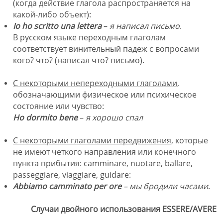
(когда действие глагола распространяется на
какой-либо объект):
I
o ho scritto
una lettera
–
я написал письмо
.
В русском языке переходным глаголам
соответствует винительный падеж с вопросами
кого? что? (написал что? письмо).
С некоторыми непереходными глаголами
,
обозначающими физическое или психическое
состояние или чувство:
Ho dormito bene
–
я хорошо спал
С некоторыми глаголами передвижения
, которые
не имеют
четкого
направления или конечного
пункта прибытия: camminare, nuotare, ballare,
passeggiare, viaggiare, guidare:
A
bbiamo camminato per ore
– мы бродили часами
.
Случаи двойного использования
ESSERE
/
AVERE