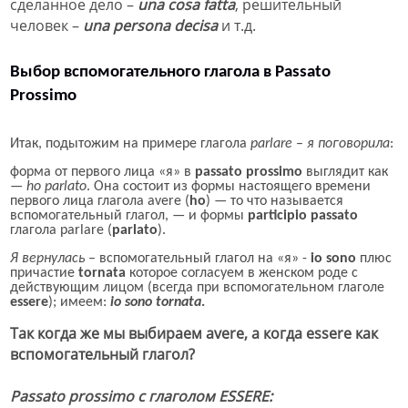
сделанное дело –
una cosa fatta
,
решительный
человек
–
una persona decisa
и т.д.
Выбор вспомогательного глагола в
Passato
Prossimo
Итак, под
ытожим
на примере глагола
parlare
–
я поговорила
:
форма от первого лица «
я
» в
passato prossimo
выглядит как
—
ho parlato
.
Она состоит из формы настоящего времени
первого лица глагола avere (
ho
) — то что называется
вспомогательный глагол, — и формы
part
cipio passato
глагола parlare
(
parlato
).
Я вернулась
– вспомогательный глагол
на «я» -
io sono
плюс
причастие
tornata
которое согласуем в женском роде с
действующим лицом (всегда при вспомогательном глаголе
essere
)
;
имеем:
io sono tornata
.
Так когда же мы выбираем
avere,
а когда
essere
как
вспомогательн
ый глагол?
Passato prossimo с глаголом ESSERE: