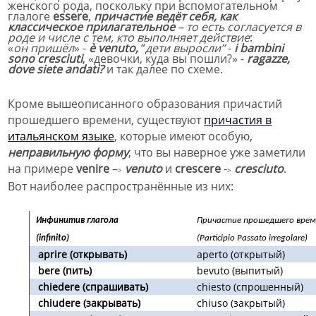
женского рода, поскольку при вспомогательном
глалоге
essere
,
причастие вед
ёт себя, как
классическое прилагательное
– то есть согласуется в
роде и числе с тем, кто выполняет действие
:
«
он приш
ёл
» -
è venuto
,
“
дети выросли
”
-
i bambini
sono cresciuti
,
«девочки,
куда вы пошли?» -
ragazze,
dove siete andati?
и так далее по схеме.
Кроме вышеописанного образования причастий
прошедшего времени, существуют
причастия в
итальянском языке
, которые имеют особую
,
неправильную
форму
, что в
ы наверное уже заметили
на примере
venire
–
venuto
и
crescere
-
cresciuto
.
>
>
Вот наиболее распространённые из них:
Инфинитив глагола
Причастие прошедшего врем
(infinito)
(Participio Passato irregolare)
aprire (открывать)
aperto (открытый)
bere (пить)
bevuto (выпитый)
chiedere (спрашивать)
chiesto (спрошенный)
chiudere (закрывать)
chiuso (закрытый)