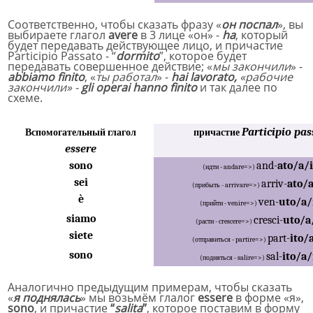
Соответственно, чтоб
ы сказать фразу «
он поспал
», вы
выбираете глагол
avere
в 3 лице
«он»
-
ha
, который
будет передавать действующее лицо, и причастие
Participio Passato - “
dormito
”
, которое будет
передавать совершенное действие
;
«
мы закончили
» -
abbiamo finito
,
«
ты работал
» -
hai lavorato
,
«рабочие
закончили» -
gli operai hanno finito
и так далее по
схеме.
Part
i
cipio pas
Вспомогательный глагол
причастие
essere
sono
and
-
ato/a
/
(
идти -
andare=>)
sei
arriv-
ato/
(
при
быть
-
arriv
are=>)
è
ven-
uto/a
/
(
прийти
-
venire
=>)
siamo
cresci-
uto/a
(
расти -
crescere
=>)
siete
part-
ito/
(
отправиться -
parti
re=>)
sono
sal-
ito/a
/
(
подняться
-
sali
re=>)
Аналогично предыдущим примерам, чтобы сказать
«
я поднялась
»
мы возьмём глалог
essere
в форме «я»,
sono
, и причастие
“
salita
”
, которое поставим в форму