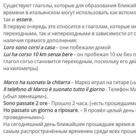
Существуют глаголы, которые для образования ближ
времени в итальянском могут использовать как вспом
так и
essere
.
В первую очередь это относится к глаголам, которые м
переходными, так и непереходными в зависимости от 
наличия прямого дополнения:
Loro sono cors
i
a casa
– они
побежали
домой
Lui ha corso
10
km senza bere
– он пробежал 10 км без п
глагол corso становится переходным, поскольку его д
на километры)
Marco ha suonato la chitarra
–
Марко играл на гитаре (
Il telefono di Marco è suonato tutto il giorno
- Телефон М
(«был звенящим»).
Sono passate 2 ore
-
Прошло 2 часа. (
«есть прошедшими
Ho passato un giorno a riposare
.
–
Я провёл целый день 
проведенн
ыми»).
На сегодняшний день ближайшее прошедшее время в 
самым распространённым временем среди всех прош